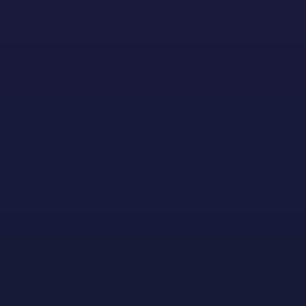
利用技术优化交通管理和出行体验